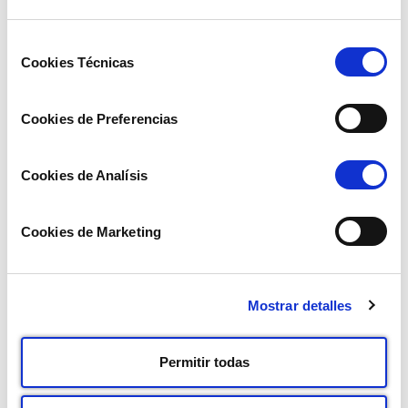
Selección
Cookies Técnicas
de
consentimiento
Cookies de Preferencias
Cookies de Analísis
Cookies de Marketing
¿Deseas contactar con
nosotros?
Mostrar detalles
Teléfono
oficina:
+34 938 088 091
Permitir todas
Email: