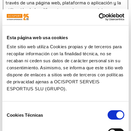
través de una página web, plataforma o aplicación y la
utilización de las diferentes opciones o servicios que en
ella existan
Nombre
Proveedor
Propósito
Duración
máxima
Esta página web usa cookies
de
Este sitio web utiliza Cookies propias y de terceros para
almacenam
recopilar información con la finalidad técnica, no se
CookieCon
Cookiebot
Almacena el estado
1 año
recaban ni ceden sus datos de carácter personal sin su
sent
de consentimiento
consentimiento. Asimismo, se informa que este sitio web
de cookies del
dispone de enlaces a sitios web de terceros con políticas
usuario para el
de privacidad ajenas a OCISPORT SERVEIS
dominio actual
ESPORTIUS SLU (GRUPO).
wpEmojiSe
ocisportac
Esta cookie está
Sesión
ttingsSupp
ademy.co
asociada con un
Selección
orts
m
paquete de cookies
Cookies Técnicas
de
que sirven al
consentimiento
propósito de